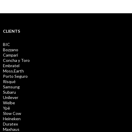
CLIENTS
BIC
Bozzano
Campari
Concha y Toro
Embratel
Moss.Earth
Porto Seguro
Risqué
Samsung
Subaru
Unilever
Welbe
Ypê
Slow Cow
Heineken
Duratex
Maxhaus