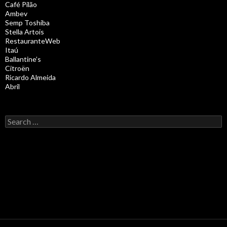
Café Pilão
Ambev
Semp Toshiba
Stella Artois
RestauranteWeb
Itaú
Ballantine’s
Citroën
Ricardo Almeida
Abril
Search for: