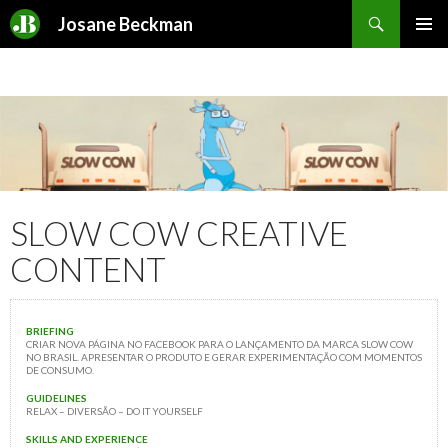
Search
Josane Beckman
SKIP TO CONTENT
SLOW COW CREATIVE
CONTENT
BRIEFING
CRIAR NOVA PÁGINA NO FACEBOOK PARA O LANÇAMENTO DA MARCA SLOW COW
NO BRASIL. APRESENTAR O PRODUTO E GERAR EXPERIMENTAÇÃO COM MOMENTOS
DE CONSUMO.
GUIDELINES
RELAX – DIVERSÃO – DO IT YOURSELF
SKILLS AND EXPERIENCE